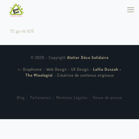
72 gp nb 026
© 2020 - Copyright
Atelier Déco Solidaire
<
-
Graphisme - Web Design - UX Design
-
Lellia Duszak -
The Mixologist
-
Créatrice de contenus originaux
Blog
Partenaires
Mentions Légales
Revue de presse