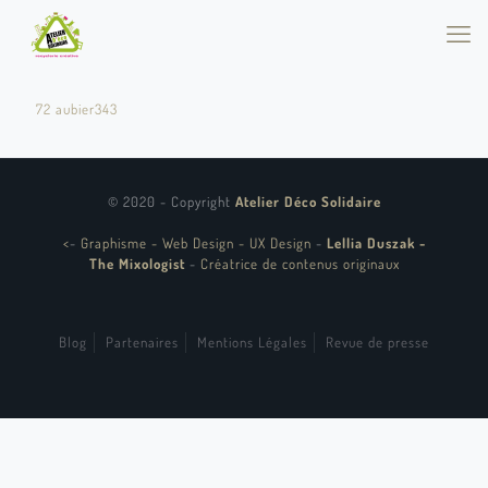
72 aubier343
© 2020 - Copyright
Atelier Déco Solidaire
<
-
Graphisme - Web Design - UX Design
-
Lellia Duszak -
The Mixologist
-
Créatrice de contenus originaux
Blog
Partenaires
Mentions Légales
Revue de presse