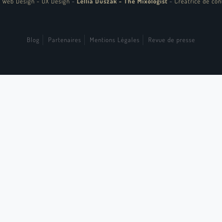
 Web Design - UX Design
-
Lellia Duszak - The Mixologist
-
Créatrice de con
Blog
Partenaires
Mentions Légales
Revue de presse