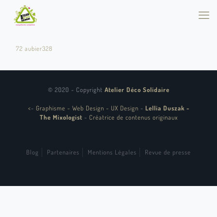
72 aubier328
© 2020 - Copyright
Atelier Déco Solidaire
<
-
Graphisme - Web Design - UX Design
-
Lellia Duszak -
The Mixologist
-
Créatrice de contenus originaux
Blog
Partenaires
Mentions Légales
Revue de presse