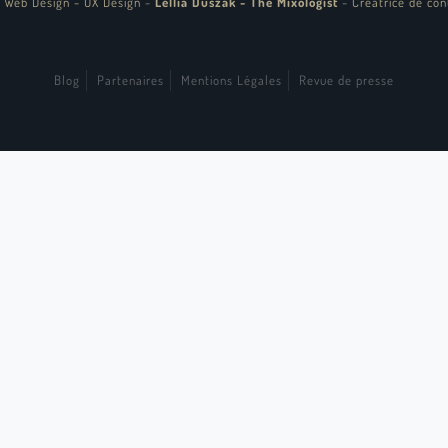
 Web Design - UX Design
-
Lellia Duszak - The Mixologist
-
Créatrice de con
Blog
Partenaires
Mentions Légales
Revue de presse