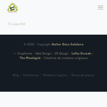
72 aubier160
© 2020 - Copyright
Atelier Déco Solidaire
<
-
Graphisme - Web Design - UX Design
-
Lellia Duszak -
The Mixologist
-
Créatrice de contenus originaux
Blog
Partenaires
Mentions Légales
Revue de presse