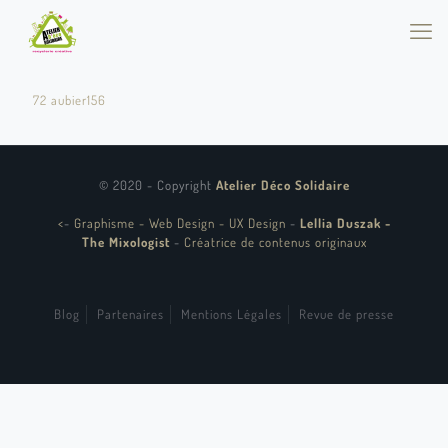
72 aubier156
© 2020 - Copyright
Atelier Déco Solidaire
<
-
Graphisme - Web Design - UX Design
-
Lellia Duszak -
The Mixologist
-
Créatrice de contenus originaux
Blog
Partenaires
Mentions Légales
Revue de presse