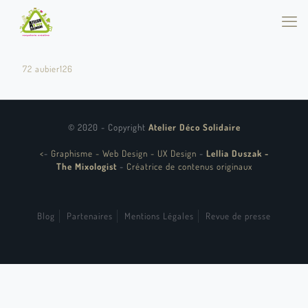
72 aubier126
© 2020 - Copyright
Atelier Déco Solidaire
<
-
Graphisme - Web Design - UX Design
-
Lellia Duszak -
The Mixologist
-
Créatrice de contenus originaux
Blog
Partenaires
Mentions Légales
Revue de presse