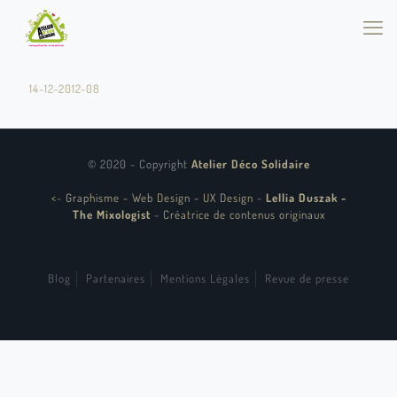
14-12-2012-08
© 2020 - Copyright
Atelier Déco Solidaire
<
-
Graphisme - Web Design - UX Design
-
Lellia Duszak -
The Mixologist
-
Créatrice de contenus originaux
Blog
Partenaires
Mentions Légales
Revue de presse