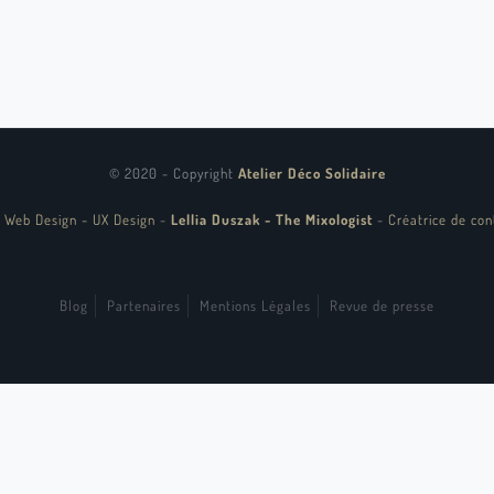
© 2020 - Copyright
Atelier Déco Solidaire
 Web Design - UX Design
-
Lellia Duszak - The Mixologist
-
Créatrice de con
Blog
Partenaires
Mentions Légales
Revue de presse