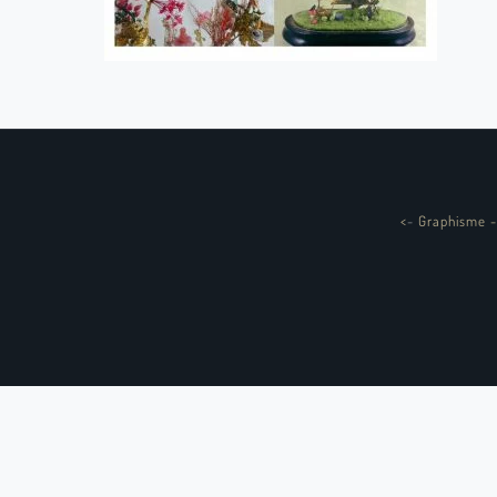
<
-
Graphisme -