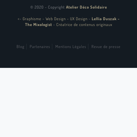
© 2020 - Copyright
Atelier Déco Solidaire
<
-
Graphisme - Web Design - UX Design
-
Lellia Duszak -
The Mixologist
-
Créatrice de contenus originaux
Blog
Partenaires
Mentions Légales
Revue de presse