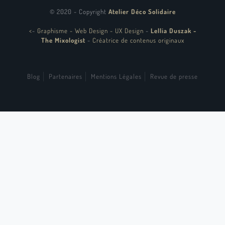
© 2020 - Copyright
Atelier Déco Solidaire
<
-
Graphisme - Web Design - UX Design
-
Lellia Duszak -
The Mixologist
-
Créatrice de contenus originaux
Blog
Partenaires
Mentions Légales
Revue de presse